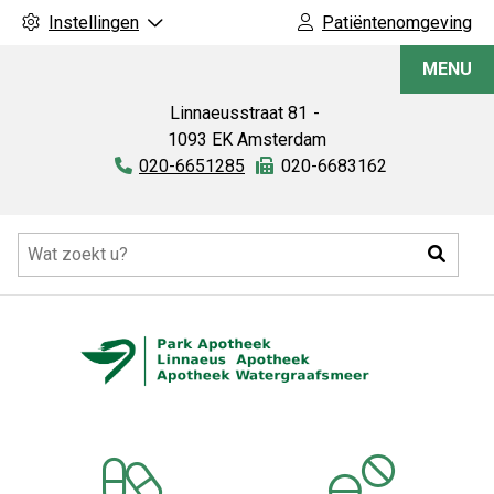
Instellingen
Patiëntenomgeving
Linnaeus
MENU
Apotheek
Linnaeusstraat
81
1093 EK
Amsterdam
Tel:
020-6651285
Fax:
020-6683162
Hoofdmenu
Zoeke