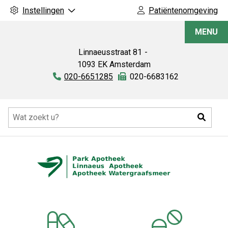
Instellingen
Patiëntenomgeving
Linnaeus
MENU
Apotheek
Linnaeusstraat
81
1093 EK
Amsterdam
Tel:
020-6651285
Fax:
020-6683162
Hoofdmenu
Zoeke