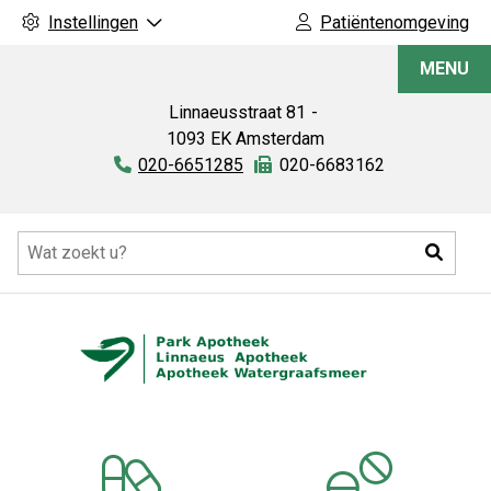
Instellingen
Patiëntenomgeving
Linnaeus
MENU
Apotheek
Linnaeusstraat
81
1093 EK
Amsterdam
Tel:
020-6651285
Fax:
020-6683162
Hoofdmenu
Zoeke