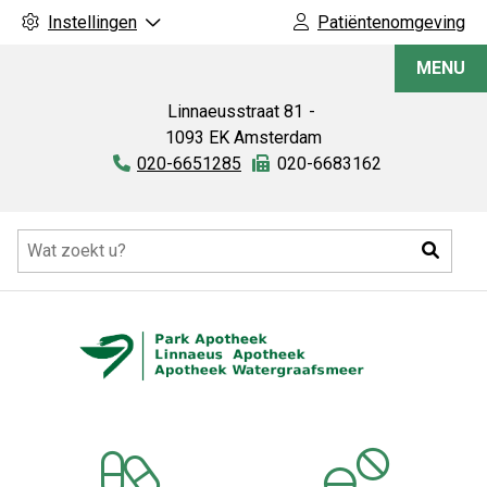
Instellingen
Patiëntenomgeving
Linnaeus
MENU
Apotheek
Linnaeusstraat
81
1093 EK
Amsterdam
Tel:
020-6651285
Fax:
020-6683162
Hoofdmenu
Zoeke