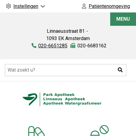
Instellingen
Patiëntenomgeving
Linnaeus
MENU
Apotheek
Linnaeusstraat
81
1093 EK
Amsterdam
Tel:
020-6651285
Fax:
020-6683162
Hoofdmenu
Zoeke