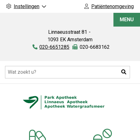
Instellingen
Patiëntenomgeving
Linnaeus
MENU
Apotheek
Linnaeusstraat
81
1093 EK
Amsterdam
Tel:
020-6651285
Fax:
020-6683162
Hoofdmenu
Zoeke