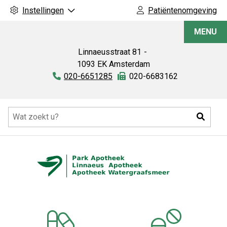
Instellingen
Patiëntenomgeving
Linnaeus
MENU
Apotheek
Linnaeusstraat
81
1093 EK
Amsterdam
Tel:
020-6651285
Fax:
020-6683162
Hoofdmenu
Zoeke