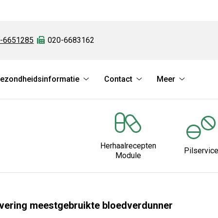
:
-6651285
Fax:
020-6683162
ezondheidsinformatie
Contact
Meer
es
Gezondheidsinformatie
Contact
Meer
nu
submenu
submenu
submenu
Herhaalrecepten
Pilservic
Module
evering meestgebruikte bloedverdunner