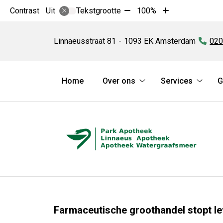
Tekst
Tekst
Contrast
Tekstgrootte
100%
Uit
verkleinen
vergroten
Linnaeus
met
met
Apotheek
Linnaeusstraat
81
1093 EK
Amsterdam
Tel
020
10%
10%
Hoofdmenu
Home
Over ons
Services
G
Over
Servic
ons
subme
submenu
Farmaceutische groothandel stopt l